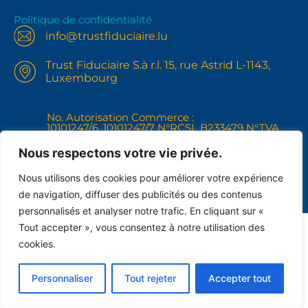
Politique de confidentialité
info@trustfiduciaire.lu
Trust Fiduciaire S.à r.l. 15, rue Astrid L-1143,
Luxembourg
No. Autorisation Commerce :
10101247/6, 10101247/7 N°RCSL B233479 N°TVA
IBLC LU31121268
+352691102148
Nous respectons votre vie privée.
Nous utilisons des cookies pour améliorer votre expérience
de navigation, diffuser des publicités ou des contenus
personnalisés et analyser notre trafic. En cliquant sur «
Tout accepter », vous consentez à notre utilisation des
cookies.
Personnaliser
Tout rejeter
Accepter tout