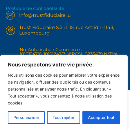
Politique de confidentialité
info@trustfiduciaire.lu
Trust Fiduciaire S.à r.l. 15, rue Astrid L-1143,
Luxembourg
No. Autorisation Commerce :
10101247/6, 10101247/7 N°RCSL B233479 N°TVA
IBLC LU31121268
+352691102148
Nous respectons votre vie privée.
Nous utilisons des cookies pour améliorer votre expérience
de navigation, diffuser des publicités ou des contenus
personnalisés et analyser notre trafic. En cliquant sur «
Tout accepter », vous consentez à notre utilisation des
cookies.
Personnaliser
Tout rejeter
Accepter tout