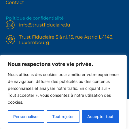
Contact
Politique de confidentialité
info@trustfiduciaire.lu
Trust Fiduciaire S.à r.l. 15, rue Astrid L-1143,
Luxembourg
No. Autorisation Commerce :
10101247/6, 10101247/7 N°RCSL B233479 N°TVA
Nous respectons votre vie privée.
IBLC LU31121268
+352691102148
Nous utilisons des cookies pour améliorer votre expérience
de navigation, diffuser des publicités ou des contenus
personnalisés et analyser notre trafic. En cliquant sur «
Tout accepter », vous consentez à notre utilisation des
cookies.
Personnaliser
Tout rejeter
Accepter tout