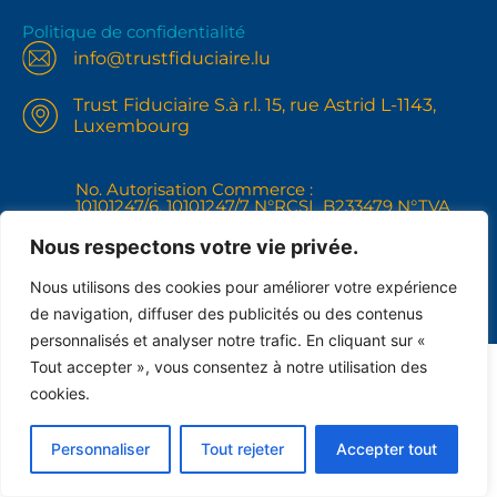
Politique de confidentialité
info@trustfiduciaire.lu
Trust Fiduciaire S.à r.l. 15, rue Astrid L-1143,
Luxembourg
No. Autorisation Commerce :
10101247/6, 10101247/7 N°RCSL B233479 N°TVA
IBLC LU31121268
+352691102148
Nous respectons votre vie privée.
Nous utilisons des cookies pour améliorer votre expérience
de navigation, diffuser des publicités ou des contenus
personnalisés et analyser notre trafic. En cliquant sur «
Tout accepter », vous consentez à notre utilisation des
cookies.
Personnaliser
Tout rejeter
Accepter tout