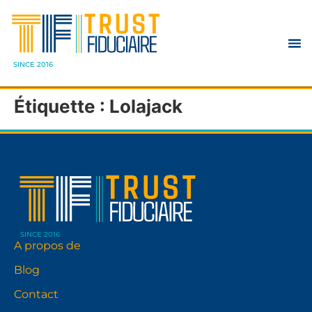
SINCE 2016
Étiquette :
Lolajack
SINCE 2016
A propos de
Blog
Contact