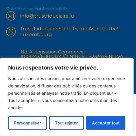
Politique de confidentialité
info@trustfiduciaire.lu
Trust Fiduciaire S.à r.l. 15, rue Astrid L-1143,
Luxembourg
No. Autorisation Commerce :
10101247/6, 10101247/7 N°RCSL B233479 N°TVA
IBLC LU31121268
+352691102148
Nous respectons votre vie privée.
Nous utilisons des cookies pour améliorer votre expérience
de navigation, diffuser des publicités ou des contenus
personnalisés et analyser notre trafic. En cliquant sur «
Tout accepter », vous consentez à notre utilisation des
cookies.
Personnaliser
Tout rejeter
Accepter tout