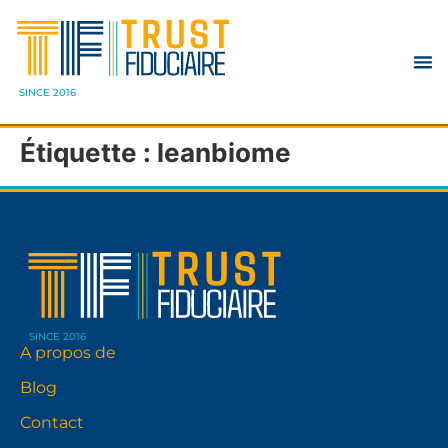
SINCE 2016
Étiquette :
leanbiome
SINCE 2016
A propos de
Blog
Contact