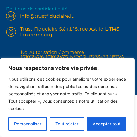
Politique de confidentialité
info@trustfiduciaire.lu
Trust Fiduciaire S.à r.l. 15, rue Astrid L-1143,
Luxembourg
No. Autorisation Commerce :
10101247/6, 10101247/7 N°RCSL B233479 N°TVA
IBLC LU31121268
+352691102148
Nous respectons votre vie privée.
Nous utilisons des cookies pour améliorer votre expérience
de navigation, diffuser des publicités ou des contenus
personnalisés et analyser notre trafic. En cliquant sur «
Tout accepter », vous consentez à notre utilisation des
cookies.
Personnaliser
Tout rejeter
Accepter tout