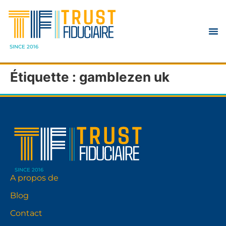
SINCE 2016
Étiquette :
gamblezen uk
SINCE 2016
A propos de
Blog
Contact