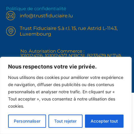
Politique de confidentialité
info@trustfiduciaire.lu
Trust Fiduciaire S.à r.l. 15, rue Astrid L-1143,
Luxembourg
No. Autorisation Commerce :
10101247/6, 10101247/7 N°RCSL B233479 N°TVA
IBLC LU31121268
+352691102148
Nous respectons votre vie privée.
Nous utilisons des cookies pour améliorer votre expérience
de navigation, diffuser des publicités ou des contenus
personnalisés et analyser notre trafic. En cliquant sur «
Tout accepter », vous consentez à notre utilisation des
cookies.
Personnaliser
Tout rejeter
Accepter tout