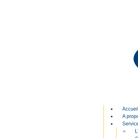
Accuei
A prop
Servic
L