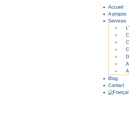
Accueil
A propos
Services
L
C
C
C
D
A
A
Blog
Contact