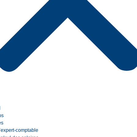
l
os
es
’expert-comptable