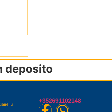
in deposito
+352691102148
iaire.lu