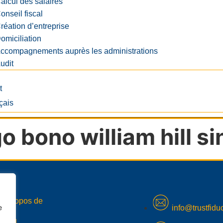
alcul des salaires
onseil fiscal
réation d’entreprise
omiciliation
ccompagnements auprès les administrations
udit
t
o bono william hill s
A propos de
e
info@trustfiduc
Blog