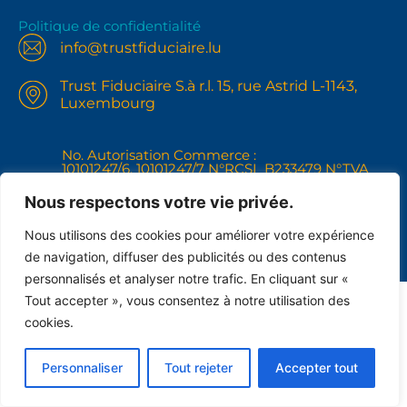
Politique de confidentialité
info@trustfiduciaire.lu
Trust Fiduciaire S.à r.l. 15, rue Astrid L-1143,
Luxembourg
No. Autorisation Commerce :
10101247/6, 10101247/7 N°RCSL B233479 N°TVA
IBLC LU31121268
+352691102148
Nous respectons votre vie privée.
Nous utilisons des cookies pour améliorer votre expérience
de navigation, diffuser des publicités ou des contenus
personnalisés et analyser notre trafic. En cliquant sur «
Tout accepter », vous consentez à notre utilisation des
cookies.
Personnaliser
Tout rejeter
Accepter tout