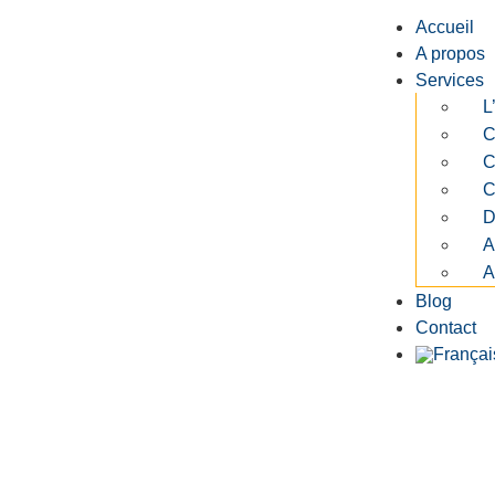
Accueil
A propos
Services
L
C
C
C
D
A
A
Blog
Contact