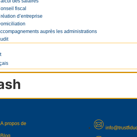
alcul des salaires
onseil fiscal
réation d’entreprise
omiciliation
ccompagnements auprès les administrations
udit
t
ash
A propos de
info@trustfiduc
Blog