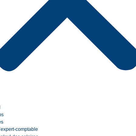
l
os
es
’expert-comptable