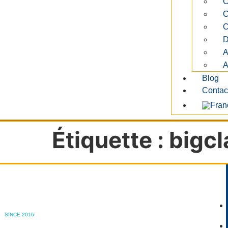
C
C
C
D
A
A
Blog
Contac
Étiquette :
bigcl
SINCE 2016