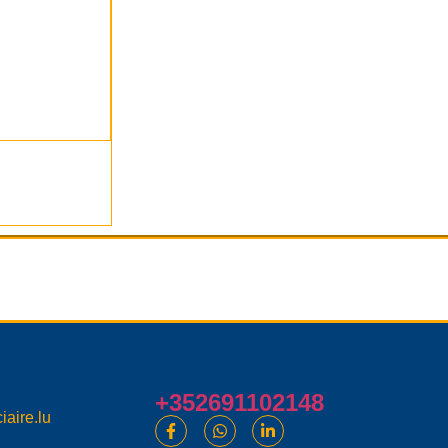
+352691102148
iaire.lu