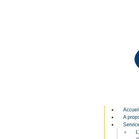
Accuei
A prop
Servic
L