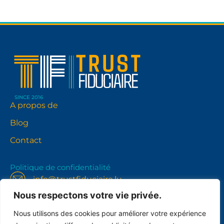
SINCE 2016
A propos de
Blog
Contact
Politique de confidentialité
info@trustfiduciaire.lu
Nous respectons votre vie privée.
Trust Fiduciaire S.à r.l. 15, rue Astrid L-1143,
Luxembourg
Nous utilisons des cookies pour améliorer votre expérience